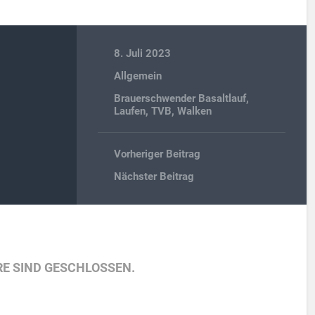
8. Juli 2023
Allgemein
Brauerschwender Basaltlauf
,
Laufen
,
TVB
,
Walken
Vorheriger Beitrag
Nächster Beitrag
E SIND GESCHLOSSEN.