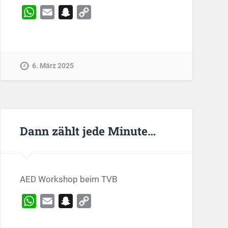
WhatsApp
Email
Snapchat
Copy
Link
6. März 2025
Dann zählt jede Minute…
AED Workshop beim TVB
WhatsApp
Email
Snapchat
Copy
Link