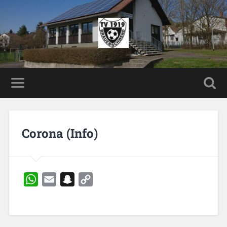
Corona (Info)
WhatsApp
Email
Snapchat
Copy
Link