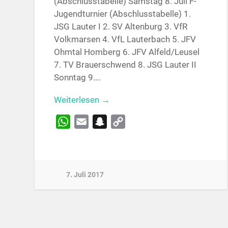
(Abschlusstabelle) Samstag 8. Juli F-
Jugendturnier (Abschlusstabelle) 1.
JSG Lauter I 2. SV Altenburg 3. VfR
Volkmarsen 4. VfL Lauterbach 5. JFV
Ohmtal Homberg 6. JFV Alfeld/Leusel
7. TV Brauerschwend 8. JSG Lauter II
Sonntag 9….
Weiterlesen →
WhatsApp
Email
Snapchat
Copy
Link
7. Juli 2017