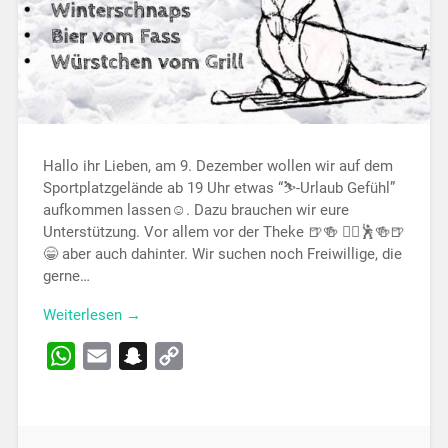
Hallo ihr Lieben, am 9. Dezember wollen wir auf dem
Sportplatzgelände ab 19 Uhr etwas “⛷️-Urlaub Gefühl”
aufkommen lassen☺️. Dazu brauchen wir eure
Unterstützung. Vor allem vor der Theke 🍺🍻 👯‍♂🕺🍻🍺
😁 aber auch dahinter. Wir suchen noch Freiwillige, die
gerne…
Weiterlesen →
WhatsApp
Email
Snapchat
Copy
Link