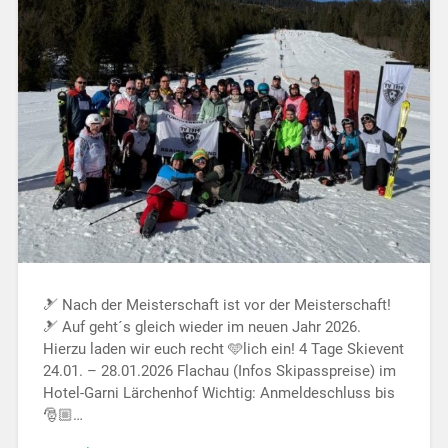
🎿 Nach der Meisterschaft ist vor der Meisterschaft!
🎿 Auf geht´s gleich wieder im neuen Jahr 2026.
Hierzu laden wir euch recht 🩵lich ein! 4 Tage Skievent
24.01. – 28.01.2026 Flachau (Infos Skipasspreise) im
Hotel-Garni Lärchenhof Wichtig: Anmeldeschluss bis
🎅🏼…