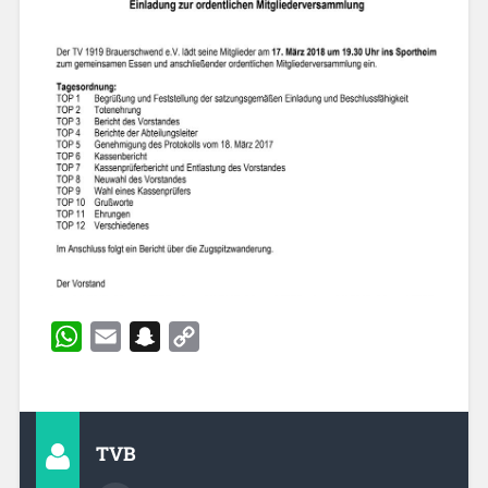
WhatsApp
Email
Snapchat
Copy
Link
TVB