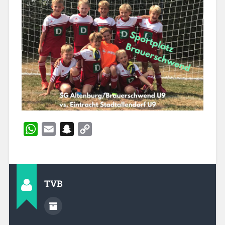
WhatsApp
Email
Snapchat
Copy
Link
TVB