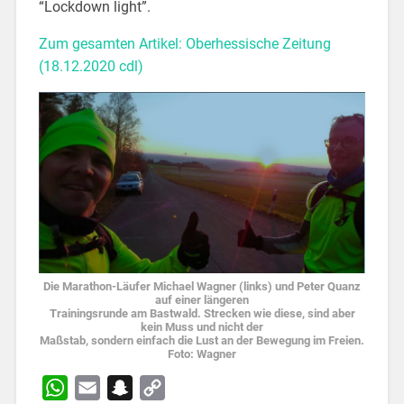
“Lockdown light”.
Zum gesamten Artikel: Oberhessische Zeitung
(18.12.2020 cdl)
Die Marathon-Läufer Michael Wagner (links) und Peter Quanz
auf einer längeren
Trainingsrunde am Bastwald. Strecken wie diese, sind aber
kein Muss und nicht der
Maßstab, sondern einfach die Lust an der Bewegung im Freien.
Foto: Wagner
WhatsApp
Email
Snapchat
Copy