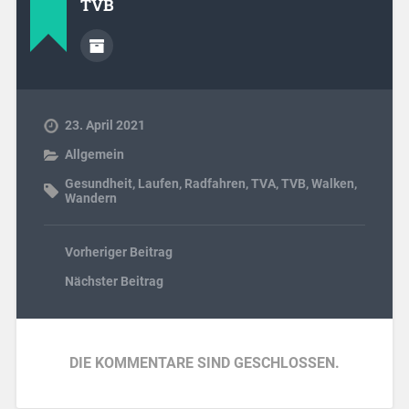
TVB
23. April 2021
Allgemein
Gesundheit
,
Laufen
,
Radfahren
,
TVA
,
TVB
,
Walken
,
Wandern
Vorheriger Beitrag
Nächster Beitrag
DIE KOMMENTARE SIND GESCHLOSSEN.