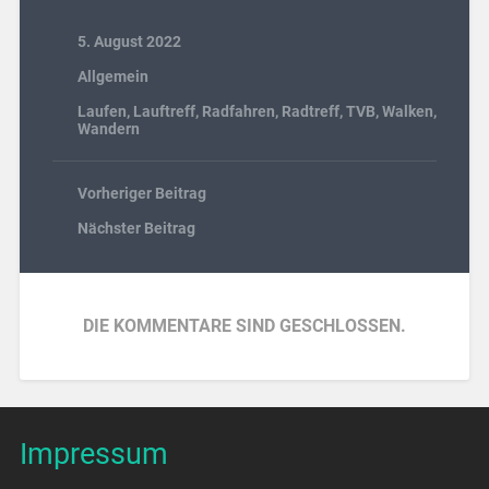
5. August 2022
Allgemein
Laufen
,
Lauftreff
,
Radfahren
,
Radtreff
,
TVB
,
Walken
,
Wandern
Vorheriger Beitrag
Nächster Beitrag
DIE KOMMENTARE SIND GESCHLOSSEN.
Impressum