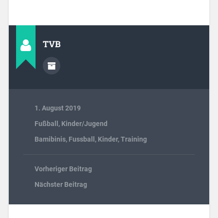
Link
TVB
1. August 2019
Fußball
,
Kinder/Jugend
Bamibinis
,
Fussball
,
Kinder
,
Training
Vorheriger Beitrag
Nächster Beitrag