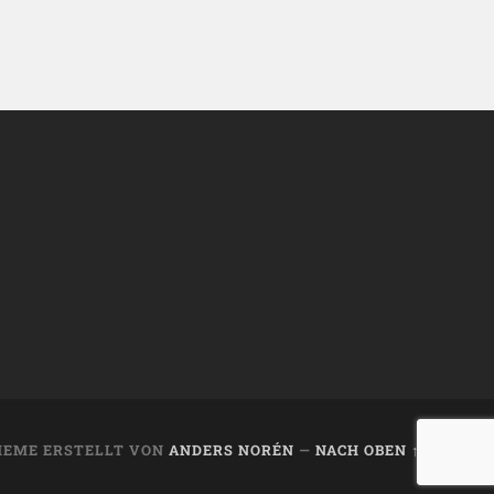
HEME ERSTELLT VON
ANDERS NORÉN
—
NACH OBEN ↑