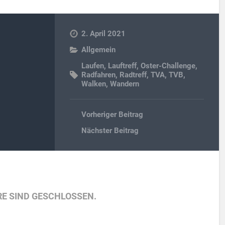
2. April 2021
Allgemein
Laufen
,
Lauftreff
,
Oster-Challenge
,
Radfahren
,
Radtreff
,
TVA
,
TVB
,
Walken
,
Wandern
Vorheriger Beitrag
Nächster Beitrag
E SIND GESCHLOSSEN.