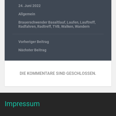
24. Juni 2022
Allgemein
Brauerschwender Basaltlauf
,
Laufen
,
Lauftreff
,
Radfahren
,
Radtreff
,
TVB
,
Walken
,
Wandern
Vorheriger Beitrag
Nächster Beitrag
DIE KOMMENTARE SIND GESCHLOSSEN.
Impressum