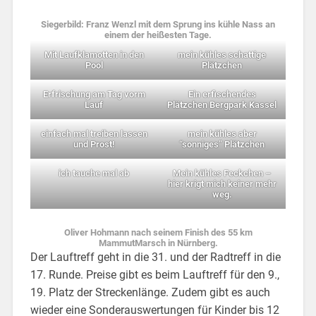
Siegerbild: Franz Wenzl mit dem Sprung ins kühle Nass an
einem der heißesten Tage.
Mit Laufklamotten in den
mein kühles schattige
Pool
Plätzchen
Erfrischung am Tag vorm
Ein erfischendes
Lauf
Plätzchen Bergpark Kassel
einfach mal treiben lassen
mein kühles aber
und Prost!
“sonniges” Plätzchen
ich tauche mal ab
Mein kühles Feckchen –
hier krigt mich keiner mehr
weg.
Oliver Hohmann nach seinem Finish des 55 km
MammutMarsch in Nürnberg.
Der Lauftreff geht in die 31. und der Radtreff in die
17. Runde. Preise gibt es beim Lauftreff für den 9.,
19. Platz der Streckenlänge. Zudem gibt es auch
wieder eine Sonderauswertungen für Kinder bis 12