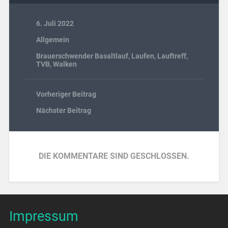
6. Juli 2022
Allgemein
Brauerschwender Basaltlauf
,
Laufen
,
Lauftreff
,
TVB
,
Walken
Vorheriger Beitrag
Nächster Beitrag
DIE KOMMENTARE SIND GESCHLOSSEN.
Impressum