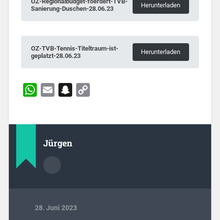
OZ-Regionalbudget-foerdert-TVB-
Herunterladen
Sanierung-Duschen-28.06.23
OZ-TVB-Tennis-Titeltraum-ist-
Herunterladen
geplatzt-28.06.23
WhatsApp
Email
Snapchat
Copy
Link
Jürgen
28. Juni 2023