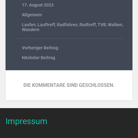
17. August 2023
Allgemein
Laufen
,
Lauftreff
,
Radfahren
,
Radtreff
,
TVB
,
Walken
,
Wandern
Vorheriger Beitrag
Nächster Beitrag
DIE KOMMENTARE SIND GESCHLOSSEN.
Impressum